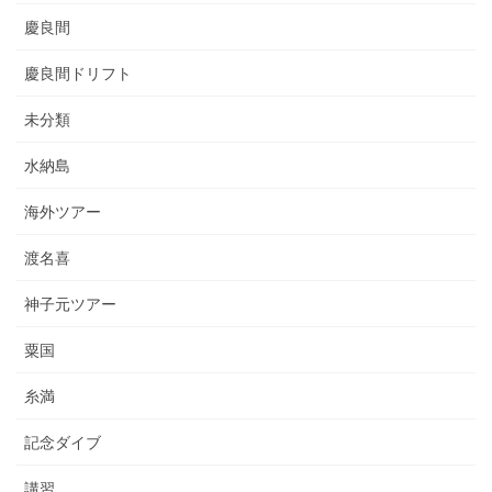
慶良間
慶良間ドリフト
未分類
水納島
海外ツアー
渡名喜
神子元ツアー
粟国
糸満
記念ダイブ
講習