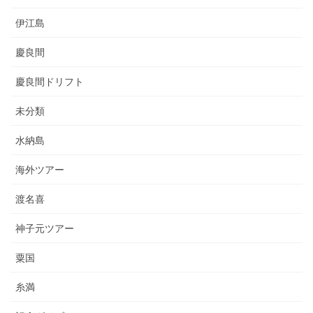
伊江島
慶良間
慶良間ドリフト
未分類
水納島
海外ツアー
渡名喜
神子元ツアー
粟国
糸満