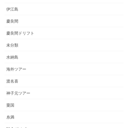
伊江島
慶良間
慶良間ドリフト
未分類
水納島
海外ツアー
渡名喜
神子元ツアー
粟国
糸満