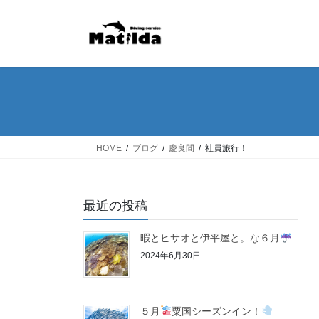
コ
ナ
ン
ビ
テ
ゲ
ン
ー
ツ
シ
へ
ョ
ス
ン
キ
に
ッ
移
HOME
ブログ
慶良間
社員旅行！
プ
動
最近の投稿
暇とヒサオと伊平屋と。な６月
2024年6月30日
５月
粟国シーズンイン！