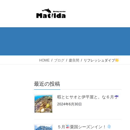
コ
ナ
ン
ビ
テ
ゲ
ン
ー
ツ
シ
へ
ョ
ス
ン
キ
に
ッ
移
HOME
ブログ
慶良間
リフレッシュダイブ
プ
動
最近の投稿
暇とヒサオと伊平屋と。な６月
2024年6月30日
５月
粟国シーズンイン！